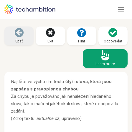
Toggl
Späť
Exit
Hint
Odpovedať
Learn more
Najděte ve výchozím textu
čtyři slova, která jsou
zapsána s pravopisnou chybou
.
Za chybu je považováno jak nenalezení hledaného
slova, tak označení jakéhokoli slova, které neodpovídá
zadání.
(Zdroj textu:
aktualne.cz
, upraveno)